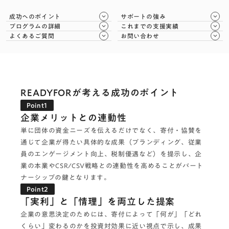
成功へのポイント
サポートの強み
keyboard_arrow_down
keyboard_arrow_down
プログラムの詳細
これまでの支援実績
keyboard_arrow_down
keyboard_arrow_down
よくあるご質問
お問い合わせ
keyboard_arrow_down
keyboard_arrow_down
READYFORが考える成功のポイント
Point1
企業メリットとの連動性
単に団体の資金ニーズを伝えるだけでなく、寄付・協賛を
通じて企業が得たい具体的な成果（ブランディング、従業
員のエンゲージメント向上、税制優遇など）を提示し、企
業の本業やCSR/CSV戦略との連動性を高めることがパート
ナーシップの鍵となります。
Point2
「実利」と「情理」を両立した提案
企業の意思決定のためには、寄付によって「何が」「どれ
くらい」変わるのかを投資対効果に近い視点で示し、成果